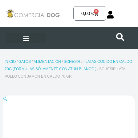
Ir
al
0
Carrito
0,00
€
contenido
INICIO
/
GATOS
/
ALIMENTACIÓN
/
SCHESIR
/
- LATAS COCIDO EN CALDO
70G (FORMULAS SÓLAMENTE CON ATÚN BLANCO )
/ SCHESIR LATA
POLLO CON JAMÓN EN CALDO 70 GR
🔍