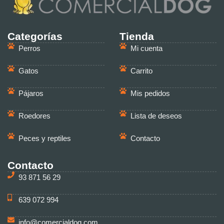
Categorías
Tienda
Perros
Mi cuenta
Gatos
Carrito
Pájaros
Mis pedidos
Roedores
Lista de deseos
Peces y reptiles
Contacto
Contacto
93 871 56 29
639 072 994
info@comercialdog.com