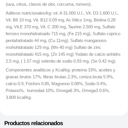
(uva, citrus, clavos de olor, cúrcuma, romero).
Aditivos nutricionales/kg: vit. A 31.000 U.I., Vit. D3 1.600 U.I.,
Vit. B6 10 mg, Vit. B12 0.09 mg, Ac fólico 1mg, Biotina 0.28
mg, Vit.E 370 mg, Vit. C 200 mg, Taurine 2.500 mg, Sulfato
ferroso monohidratoado 715 mg, (Fe 215 mg), Sulfato cúprico
pentahidratado 44 mg, (Cu 11mg), Sulfato manganoso
mohohidratado 129 mg, (Mn 40 mg) Sulfato de zinc
monohidratado 415 mg, (Zn 145 mg) Yodato de calcio anhidro
2.5 mg, ( 1.57 mg) selenito de sodio 0.93 mg, (Se 0.42 mg).
Componentes analíticos y Kcal/kg: proteína 33%, aceites y
grasas brutos 17%, fibras brutas 2.3%, ceniza bruta 5.9%,
calcio 0.9, Fósforo 0.85, Magnesio 0.08%, Sodio 0.4%,
Potasio%, humedad 10%, Omega6 3%, Omega3 0.6%,
3.800 kcal/kg.
Productos relacionados