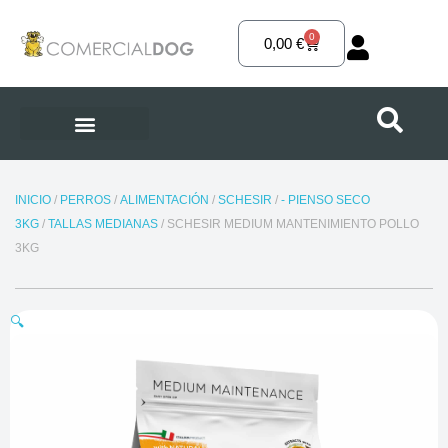
Ir
al
0
Carrito
0,00
€
contenido
INICIO
/
PERROS
/
ALIMENTACIÓN
/
SCHESIR
/
- PIENSO SECO
3KG
/
TALLAS MEDIANAS
/ SCHESIR MEDIUM MANTENIMIENTO POLLO
3KG
🔍