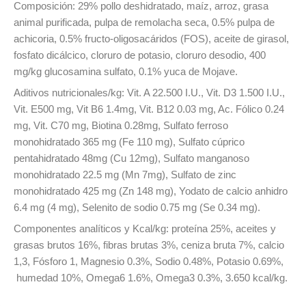
Composición: 29% pollo deshidratado, maíz, arroz, grasa
animal purificada, pulpa de remolacha seca, 0.5% pulpa de
achicoria, 0.5% fructo-oligosacáridos (FOS), aceite de girasol,
fosfato dicálcico, cloruro de potasio, cloruro desodio, 400
mg/kg glucosamina sulfato, 0.1% yuca de Mojave.
Aditivos nutricionales/kg: Vit. A 22.500 I.U., Vit. D3 1.500 I.U.,
Vit. E500 mg, Vit B6 1.4mg, Vit. B12 0.03 mg, Ac. Fólico 0.24
mg, Vit. C70 mg, Biotina 0.28mg, Sulfato ferroso
monohidratado 365 mg (Fe 110 mg), Sulfato cúprico
pentahidratado 48mg (Cu 12mg), Sulfato manganoso
monohidratado 22.5 mg (Mn 7mg), Sulfato de zinc
monohidratado 425 mg (Zn 148 mg), Yodato de calcio anhidro
6.4 mg (4 mg), Selenito de sodio 0.75 mg (Se 0.34 mg).
Componentes analíticos y Kcal/kg: proteína 25%, aceites y
grasas brutos 16%, fibras brutas 3%, ceniza bruta 7%, calcio
1,3, Fósforo 1, Magnesio 0.3%, Sodio 0.48%, Potasio 0.69%,
humedad 10%, Omega6 1.6%, Omega3 0.3%, 3.650 kcal/kg.