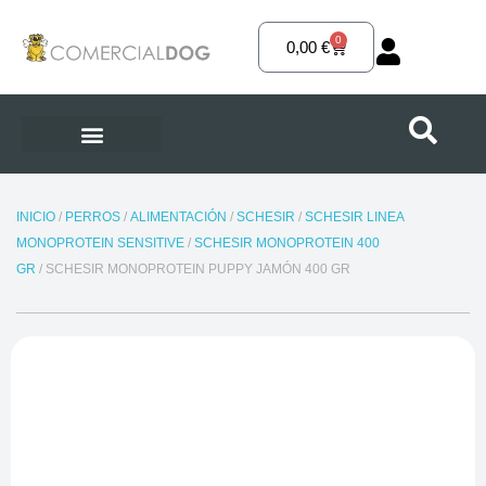
Ir
al
0
Carrito
0,00
€
contenido
INICIO
/
PERROS
/
ALIMENTACIÓN
/
SCHESIR
/
SCHESIR LINEA
MONOPROTEIN SENSITIVE
/
SCHESIR MONOPROTEIN 400
GR
/ SCHESIR MONOPROTEIN PUPPY JAMÓN 400 GR