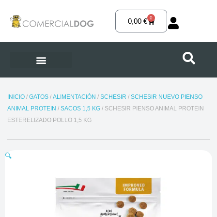
Ir
al
0
Carrito
0,00
€
contenido
INICIO
/
GATOS
/
ALIMENTACIÓN
/
SCHESIR
/
SCHESIR NUEVO PIENSO
ANIMAL PROTEIN
/
SACOS 1,5 KG
/ SCHESIR PIENSO ANIMAL PROTEIN
ESTERELIZADO POLLO 1,5 KG
🔍