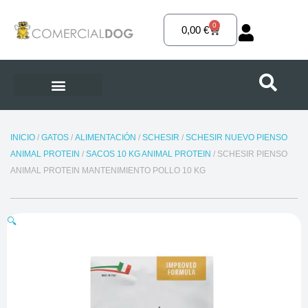
Ir
al
0
Carrito
0,00
€
contenido
INICIO
/
GATOS
/
ALIMENTACIÓN
/
SCHESIR
/
SCHESIR NUEVO PIENSO
ANIMAL PROTEIN
/
SACOS 10 KG ANIMAL PROTEIN
/ SCHESIR PIENSO
ANIMAL PROTEIN MANTENIMIENTO POLLO 10 KG
🔍