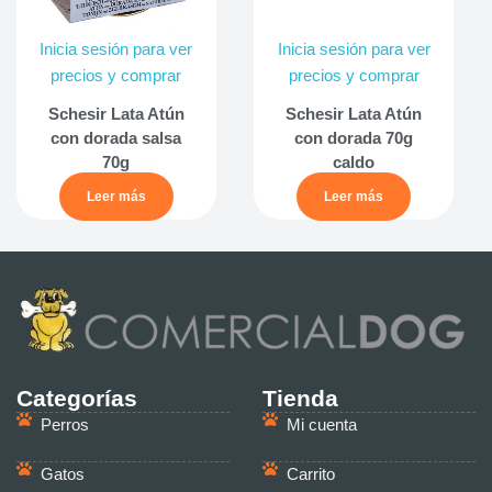
Inicia sesión para ver
Inicia sesión para ver
precios y comprar
precios y comprar
Schesir Lata Atún
Schesir Lata Atún
con dorada salsa
con dorada 70g
70g
caldo
Leer más
Leer más
Categorías
Tienda
Perros
Mi cuenta
Gatos
Carrito