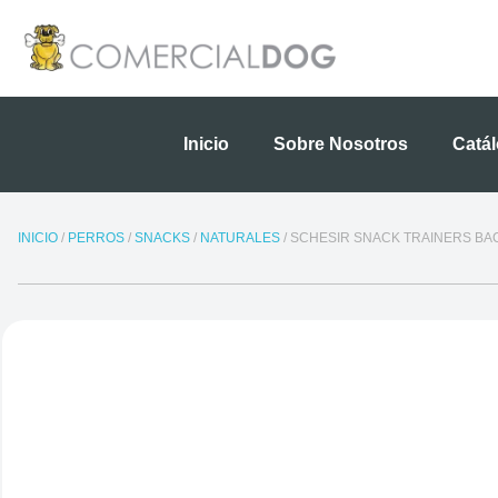
Ir
al
contenido
Inicio
Sobre Nosotros
Catá
INICIO
/
PERROS
/
SNACKS
/
NATURALES
/ SCHESIR SNACK TRAINERS BA