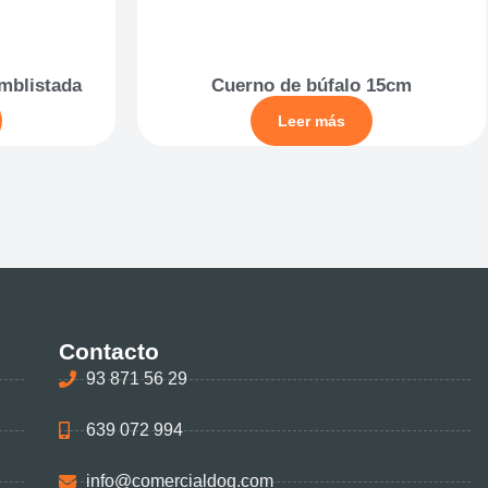
mblistada
Cuerno de búfalo 15cm
Leer más
Contacto
93 871 56 29
639 072 994
info@comercialdog.com