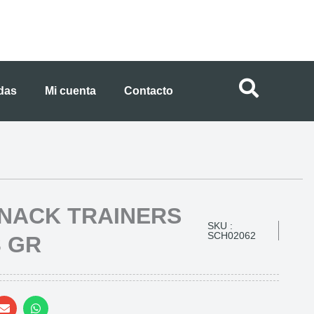
ndas
Mi cuenta
Contacto
SNACK TRAINERS
SKU :
SCH02062
3 GR