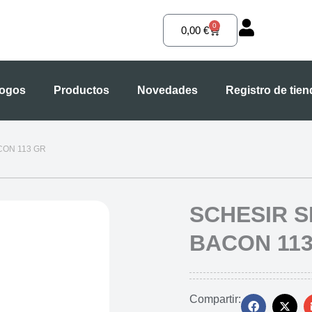
0
Carrito
0,00
€
logos
Productos
Novedades
Registro de tie
CON 113 GR
SCHESIR 
BACON 11
Compartir: