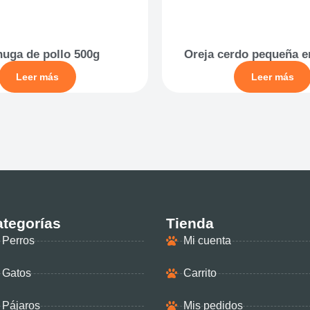
uga de pollo 500g
Oreja cerdo pequeña e
Leer más
Leer más
tegorías
Tienda
Perros
Mi cuenta
Gatos
Carrito
Pájaros
Mis pedidos