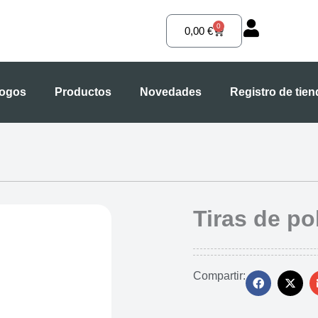
0
Carrito
0,00
€
logos
Productos
Novedades
Registro de tie
Tiras de po
Compartir: