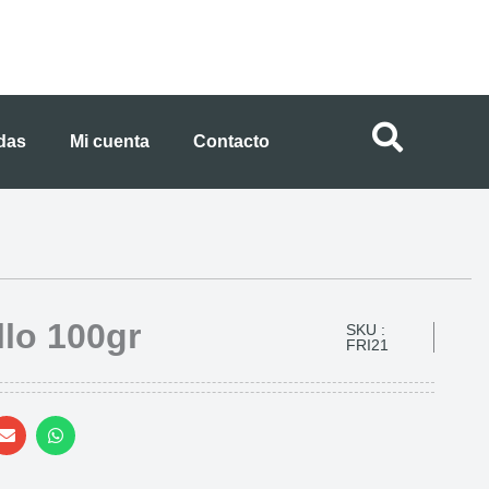
ndas
Mi cuenta
Contacto
llo 100gr
SKU :
FRI21