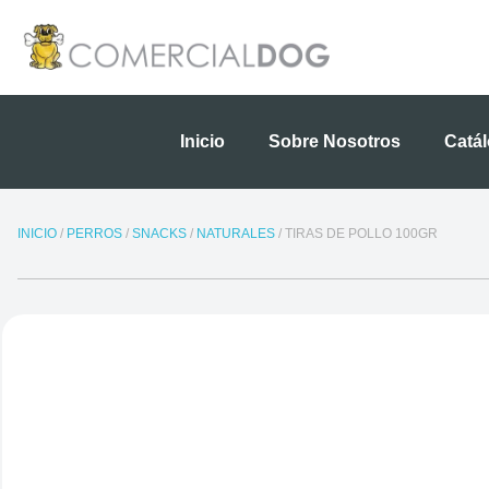
Ir
al
contenido
Inicio
Sobre Nosotros
Catá
INICIO
/
PERROS
/
SNACKS
/
NATURALES
/ TIRAS DE POLLO 100GR