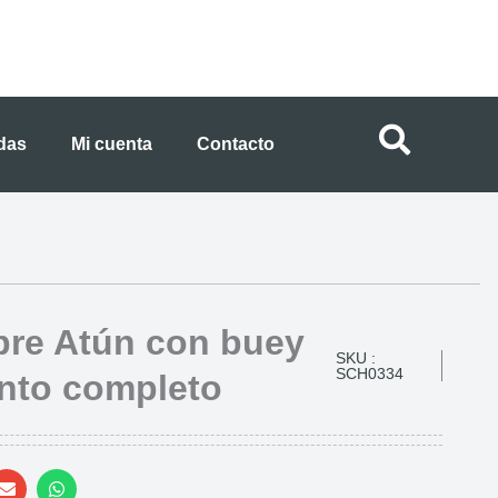
ndas
Mi cuenta
Contacto
bre Atún con buey
SKU :
SCH0334
ento completo