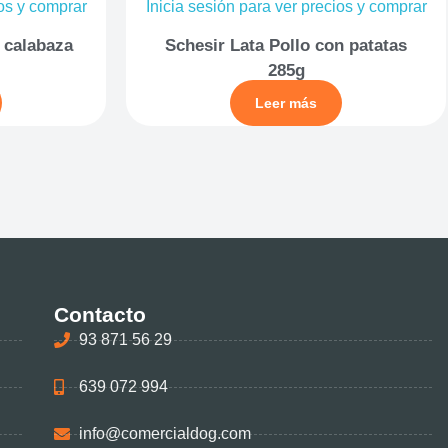
ios y comprar
Inicia sesión para ver precios y comprar
 calabaza
Schesir Lata Pollo con patatas
285g
Leer más
Contacto
93 871 56 29
639 072 994
info@comercialdog.com