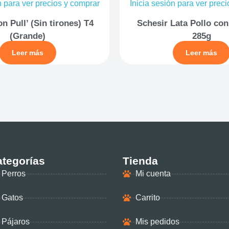
n para ver precios y comprar
Inicia sesión para ver prec
n Pull’ (Sin tirones) T4
Schesir Lata Pollo con
(Grande)
285g
Leer más
Leer más
tegorías
Tienda
Perros
Mi cuenta
Gatos
Carrito
Pájaros
Mis pedidos