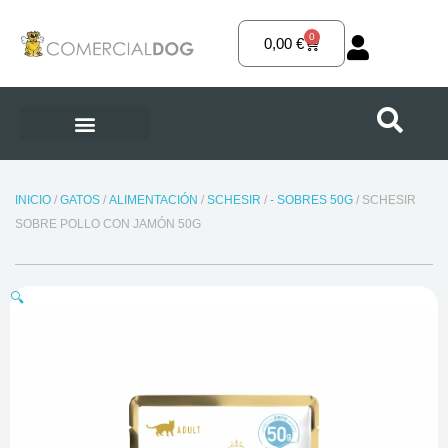
Ir
al
0
Carrito
0,00
€
contenido
INICIO
/
GATOS
/
ALIMENTACIÓN
/
SCHESIR
/
- SOBRES 50G
/ SCHESIR
SOBRE POLLO CON JAMÓN 50G
🔍