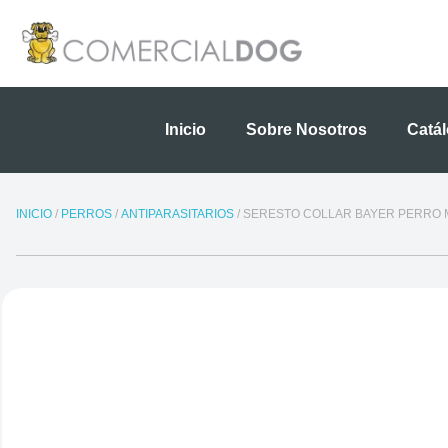
Ir
al
contenido
Inicio
Sobre Nosotros
Catá
INICIO
/
PERROS
/
ANTIPARASITARIOS
/ SERESTO COLLAR BAYER PERRO 