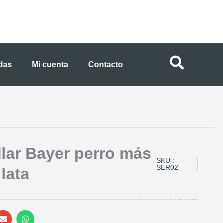
ndas
Mi cuenta
Contacto
lar Bayer perro más
SKU :
SER02
lata