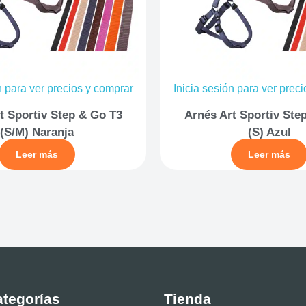
n para ver precios y comprar
Inicia sesión para ver prec
t Sportiv Step & Go T3
Arnés Art Sportiv Ste
(S/M) Naranja
(S) Azul
Leer más
Leer más
tegorías
Tienda