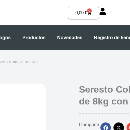
0
Carrito
0,00
€
logos
Productos
Novedades
Registro de tie
MÁS DE 8KG CON LATA
Seresto Col
de 8kg con 
Compartir: