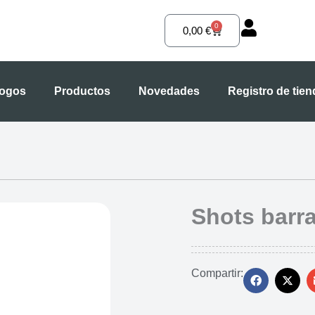
0
Carrito
0,00
€
logos
Productos
Novedades
Registro de tie
Shots barr
Compartir: