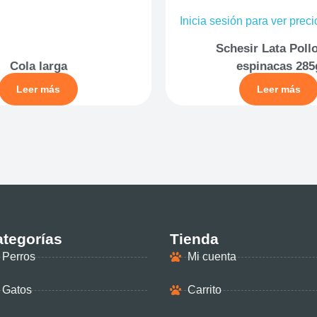
Inicia sesión para ver prec
Schesir Lata Poll
Cola larga
espinacas 285
Leer más
Leer más
tegorías
Tienda
Perros
Mi cuenta
Gatos
Carrito