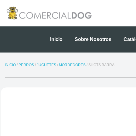
Ir
al
contenido
Inicio
Sobre Nosotros
Catá
INICIO
/
PERROS
/
JUGUETES
/
MORDEDORES
/ SHOTS BARRA