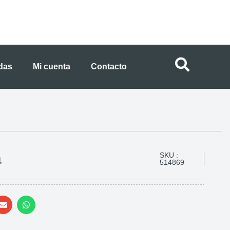
ndas
Mi cuenta
Contacto
a
SKU :
514869