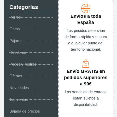
Categorías
Envíos a toda
Perros
España
Gatos
Tus pedidos se envían
de forma rápida y segura
Pájaros
a cualquier punto del
territorio nacional.
Roedores
Peces y reptiles
Envío GRATIS en
Ofertas
pedidos superiores
a 90€
Novedades
Los servicios de entrega
están sujetos a
Top ventas
disponibilidad.
Bajada de precios