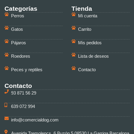
Categorías
Tienda
Perros
Mi cuenta
Gatos
Carrito
Pájaros
Mis pedidos
Roedores
Lista de deseos
Peces y reptiles
Contacto
Contacto
93 871 56 29
639 072 994
info@comercialdog.com
Avenida Tremolencs, 6 Buzón 5 08530 La Garriga Barcelona