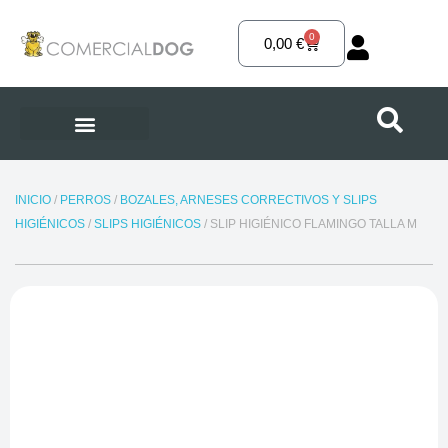
Ir
al
0
Carrito
0,00
€
contenido
INICIO
/
PERROS
/
BOZALES, ARNESES CORRECTIVOS Y SLIPS
HIGIÉNICOS
/
SLIPS HIGIÉNICOS
/ SLIP HIGIÉNICO FLAMINGO TALLA M