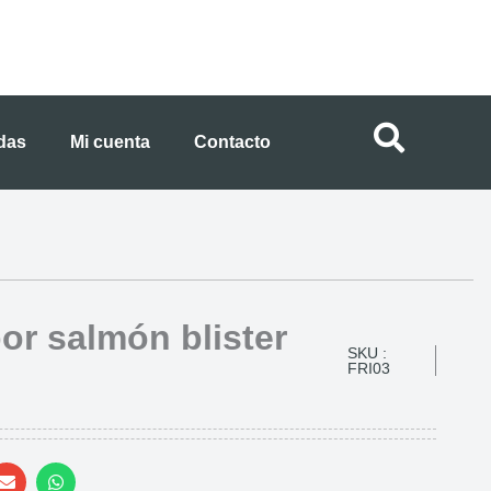
ndas
Mi cuenta
Contacto
or salmón blister
SKU :
FRI03