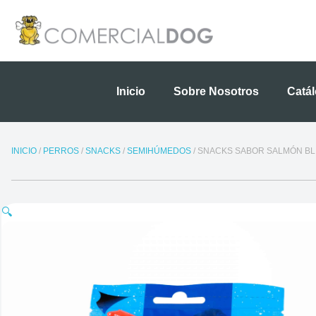
Ir
al
contenido
Inicio
Sobre Nosotros
Catá
INICIO
/
PERROS
/
SNACKS
/
SEMIHÚMEDOS
/ SNACKS SABOR SALMÓN BLI
🔍