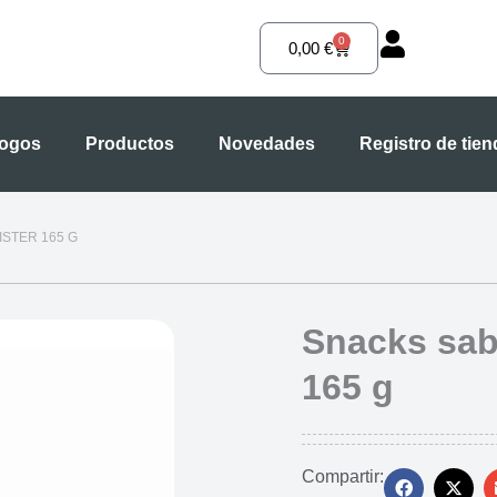
0
Carrito
0,00
€
logos
Productos
Novedades
Registro de tie
STER 165 G
Snacks sab
165 g
Compartir: