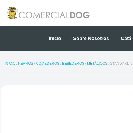
Ir
al
contenido
Inicio
Sobre Nosotros
Catá
INICIO
/
PERROS
/
COMEDEROS / BEBEDEROS
/
METÁLICOS
/ STANDARD 