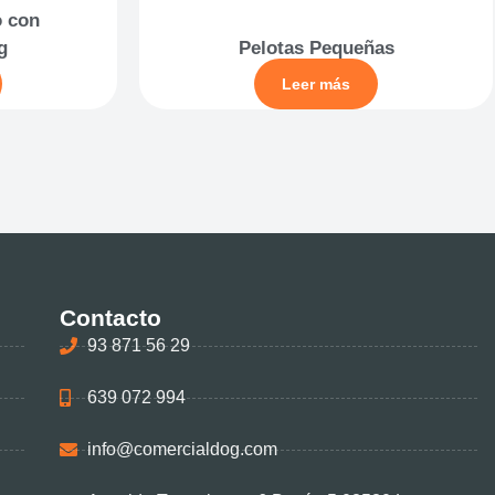
o con
g
Pelotas Pequeñas
Leer más
Contacto
93 871 56 29
639 072 994
info@comercialdog.com