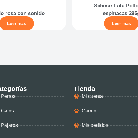
Schesir Lata Poll
o rosa con sonido
espinacas 285
Leer más
Leer más
tegorías
Tienda
Perros
Mi cuenta
Gatos
Carrito
Pájaros
Mis pedidos