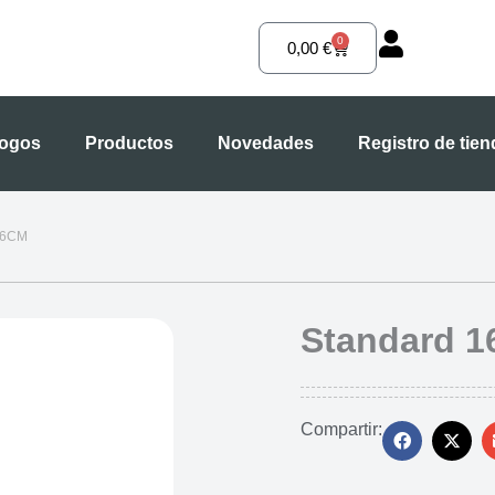
0
Carrito
0,00
€
logos
Productos
Novedades
Registro de tie
16CM
Standard 
Compartir: