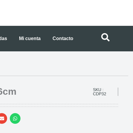
ndas
Mi cuenta
Contacto
16cm
SKU :
CDP32