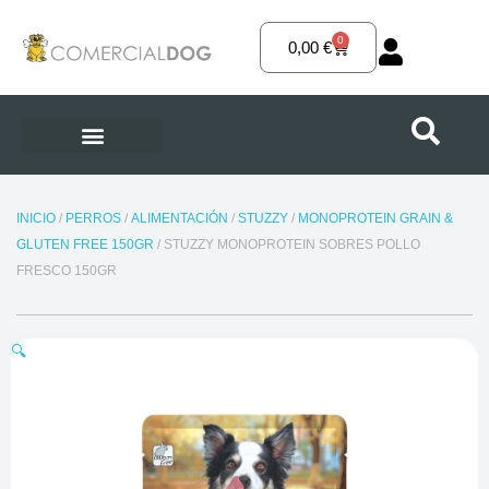
Ir
al
0
Carrito
0,00
€
contenido
INICIO
/
PERROS
/
ALIMENTACIÓN
/
STUZZY
/
MONOPROTEIN GRAIN &
GLUTEN FREE 150GR
/ STUZZY MONOPROTEIN SOBRES POLLO
FRESCO 150GR
🔍