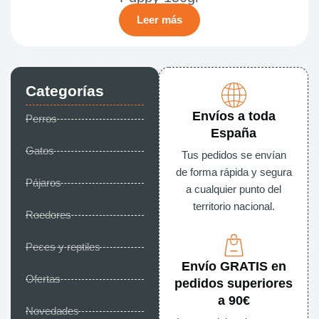
Leer más
Categorías
Envíos a toda
Perros
España
Gatos
Tus pedidos se envían
de forma rápida y segura
Pájaros
a cualquier punto del
territorio nacional.
Roedores
Peces y reptiles
Envío GRATIS en
Ofertas
pedidos superiores
a 90€
Novedades