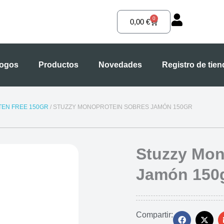
0
Carrito
0,00
€
logos
Productos
Novedades
Registro de tie
TEN FREE 150GR
/ STUZZY MONOPROTEIN SOBRES JAMÓN 150GR
Stuzzy Mon
Jamón 150
Compartir: