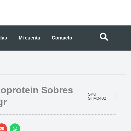
ndas
Mi cuenta
Contacto
oprotein Sobres
SKU :
STM0402
gr