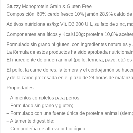
Stuzzy Monoprotein Grain & Gluten Free
Composición: 60% cerdo fresco 10% jamón 28,9% caldo de c
Aditivos nutricionales/kg: Vit. D3 200 U.I., sulfato de zin
Componentes analíticos y Kcal/100g: proteína 10,8% aceite
Formulado sin grano ni gluten, con ingredientes naturales y 
La fórmula de estos productos ha sido aprobada nutricional
El ingrediente de origen animal (pollo, ternera, pavo, etc) 
El pollo, la carne de res, la ternera y el cerdo/jamón se ha
y de la carne procesada en el plazo de 24 horas de matanza
Propiedades:
– Alimentos completos para perros;
– Formulado sin grano y gluten;
– Formulado con una fuente única de proteína animal (siemp
– Altamente digestible;
– Con proteína de alto valor biológico;