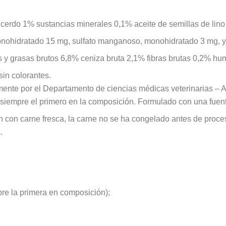
erdo 1% sustancias minerales 0,1% aceite de semillas de lino
c, monohidratado 15 mg, sulfato manganoso, monohidratado 3 mg, 
s y grasas brutos 6,8% ceniza bruta 2,1% fibras brutas 0,2% 
sin colorantes.
mente por el Departamento de ciencias médicas veterinarias – 
es siempre el primero en la composición. Formulado con una fuen
cen con carne fresca, la carne no se ha congelado antes de proce
.
re la primera en composición);