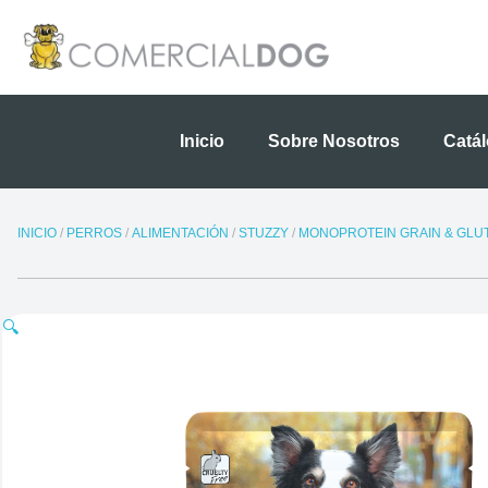
Ir
al
contenido
Inicio
Sobre Nosotros
Catá
INICIO
/
PERROS
/
ALIMENTACIÓN
/
STUZZY
/
MONOPROTEIN GRAIN & GLU
🔍