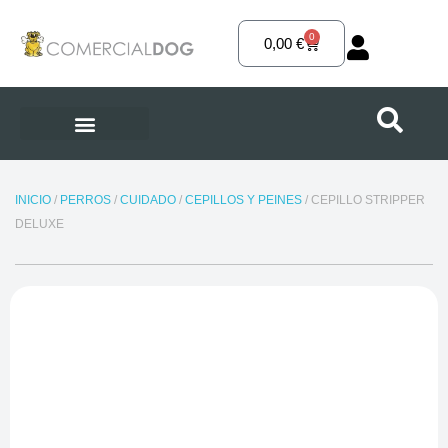
Ir
al
0
Carrito
0,00
€
contenido
INICIO
/
PERROS
/
CUIDADO
/
CEPILLOS Y PEINES
/ CEPILLO STRIPPER
DELUXE