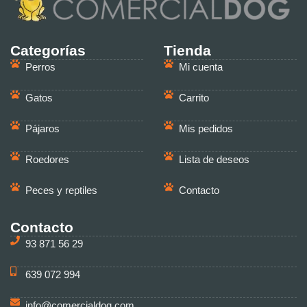
Categorías
Tienda
Perros
Mi cuenta
Gatos
Carrito
Pájaros
Mis pedidos
Roedores
Lista de deseos
Peces y reptiles
Contacto
Contacto
93 871 56 29
639 072 994
info@comercialdog.com