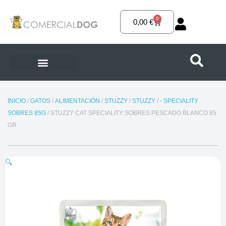
Ir
al
0
Carrito
0,00
€
contenido
INICIO
/
GATOS
/
ALIMENTACIÓN
/
STUZZY
/
STUZZY
/
- SPECIALITY
SOBRES 85G
/ STUZZY CAT SPECIALITY SOBRES PESCADO BLANCO 85
GR
🔍