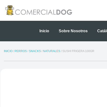
Ir
al
contenido
Inicio
Sobre Nosotros
Catá
INICIO
/
PERROS
/
SNACKS
/
NATURALES
/ SUSHI FRIGERA 100GR