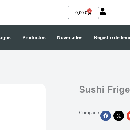
0
Carrito
0,00
€
logos
Productos
Novedades
Registro de tie
Sushi Frige
Compartir: