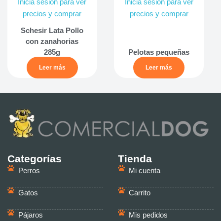
Inicia sesión para ver
Inicia sesión para ver
precios y comprar
precios y comprar
Schesir Lata Pollo
con zanahorias
285g
Pelotas pequeñas
Leer más
Leer más
Categorías
Tienda
Perros
Mi cuenta
Gatos
Carrito
Pájaros
Mis pedidos