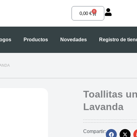
0
Carrito
0,00
€
logos
Productos
Novedades
Registro de tie
VANDA
Toallitas u
Lavanda
Compartir: