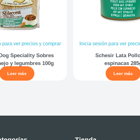
n para ver precios y comprar
Inicia sesión para ver prec
Dog Speciality Sobres
Schesir Lata Poll
ejo y legumbres 100g
espinacas 285
Leer más
Leer más
tegorías
Tienda