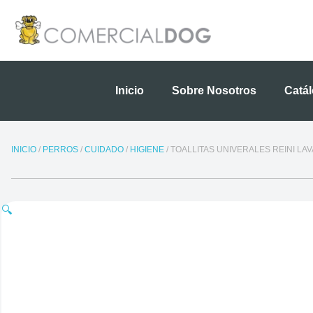
Ir
al
contenido
Inicio
Sobre Nosotros
Catá
INICIO
/
PERROS
/
CUIDADO
/
HIGIENE
/ TOALLITAS UNIVERALES REINI LA
🔍