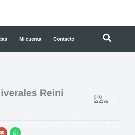
ndas
Mi cuenta
Contacto
niverales Reini
SKU :
522195