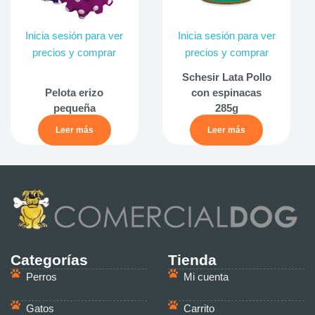
Inicia sesión para ver
Inicia sesión para ver
precios y comprar
precios y comprar
Schesir Lata Pollo
Pelota erizo
con espinacas
pequeña
285g
Leer más
Leer más
Categorías
Tienda
Perros
Mi cuenta
Gatos
Carrito