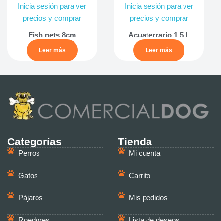
Inicia sesión para ver
Inicia sesión para ver
precios y comprar
precios y comprar
Fish nets 8cm
Acuaterrario 1.5 L
Leer más
Leer más
Categorías
Tienda
Perros
Mi cuenta
Gatos
Carrito
Pájaros
Mis pedidos
Roedores
Lista de deseos