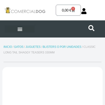
Ir
al
0
Carrito
0,00
€
contenido
INICIO
/
GATOS
/
JUGUETES
/
BLISTERS O POR UNIDADES
/ CLASSIC
LONG TAIL SHAGGY TEASERS 330MM