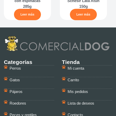
con espinacas
Schesir Lata Atún
285g
150g
Leer más
Leer más
Categorías
Tienda
Perros
Mi cuenta
Gatos
Carrito
Pájaros
Mis pedidos
Roedores
Lista de deseos
Peces y reptiles
Contacto