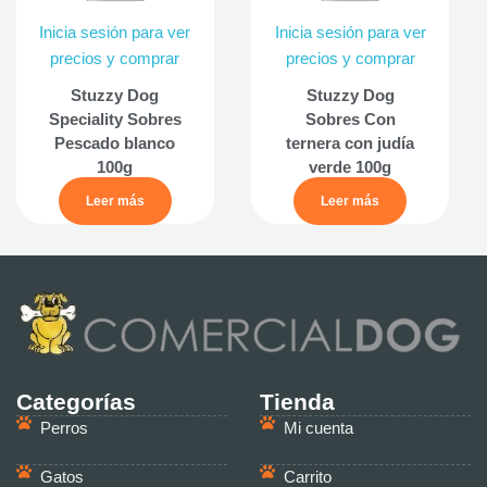
Inicia sesión para ver
Inicia sesión para ver
precios y comprar
precios y comprar
Stuzzy Dog
Stuzzy Dog
Speciality Sobres
Sobres Con
Pescado blanco
ternera con judía
100g
verde 100g
Leer más
Leer más
Categorías
Tienda
Perros
Mi cuenta
Gatos
Carrito