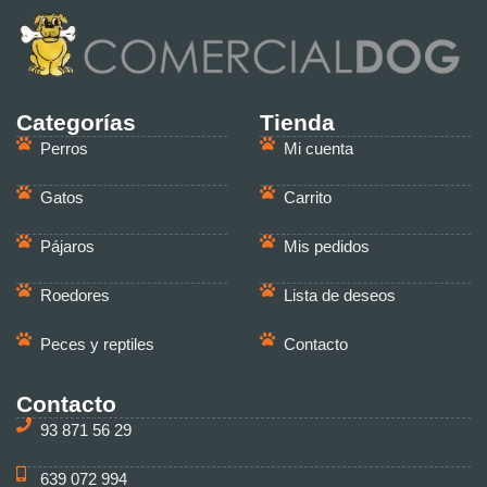
Categorías
Tienda
Perros
Mi cuenta
Gatos
Carrito
Pájaros
Mis pedidos
Roedores
Lista de deseos
Peces y reptiles
Contacto
Contacto
93 871 56 29
639 072 994