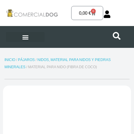
Ir
al
0
Carrito
0,00
€
contenido
INICIO
/
PÁJAROS
/
NIDOS, MATERIAL PARA NIDOS Y PIEDRAS
MINERALES
/ MATERIAL PARA NIDO (FIBRA DE COCO)