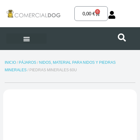
Ir
al
0
Carrito
0,00
€
contenido
INICIO
/
PÁJAROS
/
NIDOS, MATERIAL PARA NIDOS Y PIEDRAS
MINERALES
/ PIEDRAS MINERALES 60U