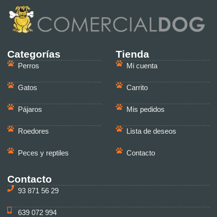
Categorías
Tienda
Perros
Mi cuenta
Gatos
Carrito
Pájaros
Mis pedidos
Roedores
Lista de deseos
Peces y reptiles
Contacto
Contacto
93 871 56 29
639 072 994