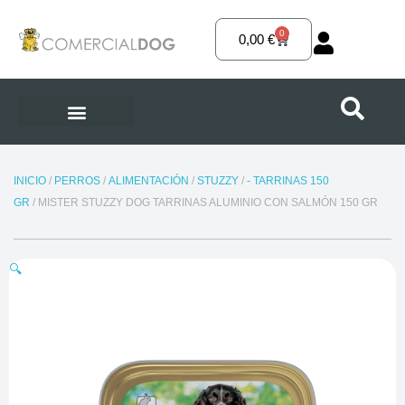
Ir
al
0
Carrito
0,00
€
contenido
INICIO
/
PERROS
/
ALIMENTACIÓN
/
STUZZY
/
- TARRINAS 150
GR
/ MISTER STUZZY DOG TARRINAS ALUMINIO CON SALMÓN 150 GR
🔍