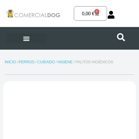
Ir
al
0
Carrito
0,00
€
contenido
INICIO
/
PERROS
/
CUIDADO
/
HIGIENE
/ PALITOS HIGIÉNICOS