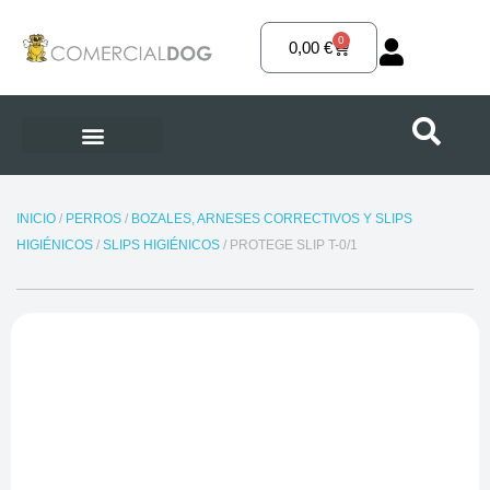
Ir
al
0
Carrito
0,00
€
contenido
INICIO
/
PERROS
/
BOZALES, ARNESES CORRECTIVOS Y SLIPS
HIGIÉNICOS
/
SLIPS HIGIÉNICOS
/ PROTEGE SLIP T-0/1