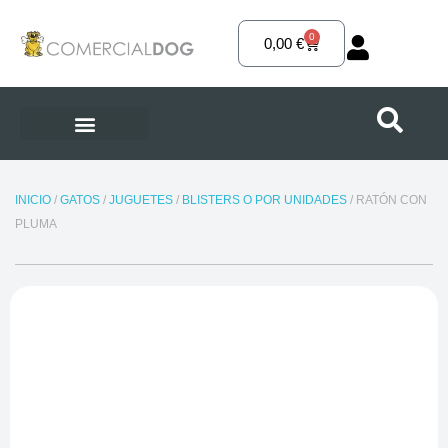
Ir
al
0
Carrito
0,00
€
contenido
INICIO
/
GATOS
/
JUGUETES
/
BLISTERS O POR UNIDADES
/ RATÓN CON
PLUMA