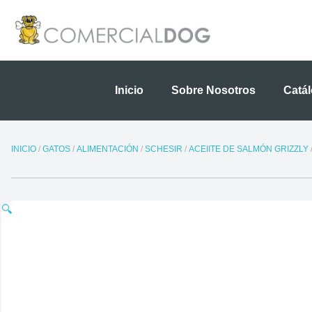
Ir
al
contenido
Inicio
Sobre Nosotros
Catá
INICIO
/
GATOS
/
ALIMENTACIÓN
/
SCHESIR
/
ACEIITE DE SALMÓN GRIZZLY
🔍