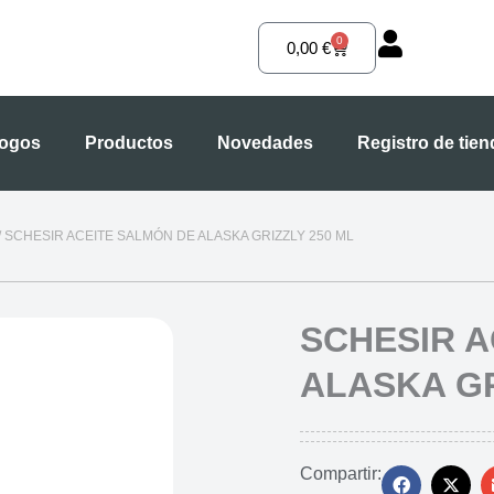
0
Carrito
0,00
€
logos
Productos
Novedades
Registro de tie
/ SCHESIR ACEITE SALMÓN DE ALASKA GRIZZLY 250 ML
SCHESIR A
ALASKA GR
Compartir: