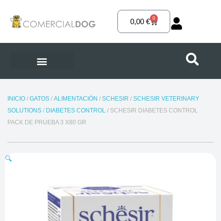
Ir
al
0
Carrito
0,00
€
contenido
INICIO
/
GATOS
/
ALIMENTACIÓN
/
SCHESIR
/
SCHESIR VETERINARY
SOLUTIONS
/
DIABETES CONTROL
/ SCHESIR DIABETES CONTROL
PACK DE PRUEBA 3 X80 GR
🔍