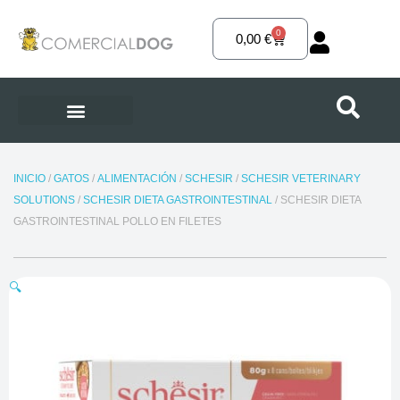
Ir
al
0
Carrito
0,00
€
contenido
INICIO
/
GATOS
/
ALIMENTACIÓN
/
SCHESIR
/
SCHESIR VETERINARY
SOLUTIONS
/
SCHESIR DIETA GASTROINTESTINAL
/ SCHESIR DIETA
GASTROINTESTINAL POLLO EN FILETES
🔍