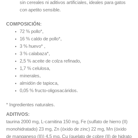
sin cereales ni aditivos artificiales, ideales para gatos
con apetito sensible.
COMPOSICIÓN:
72 % pollo*,
16 % caldo de pollo*,
3 % huevo* ,
3 % calabaza*,
2,5 % aceite de colza refinado,
1,7 % celulosa,
minerales,
almidón de tapioca,
0,05 % fructo-oligosacáridos.
* Ingredientes naturales.
ADITIVOS:
taurina 2000 mg, L-carnitina 150 mg, Fe (sulfato de hierro (II)
monohidratado) 23 mg, Zn (óxido de zinc) 22 mg, Mn (óxido
de manganeso (II)) 4,5 mg, Cu (quelato de cobre (II) de hidrato