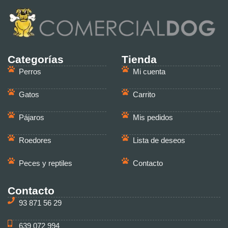
Categorías
Tienda
Perros
Mi cuenta
Gatos
Carrito
Pájaros
Mis pedidos
Roedores
Lista de deseos
Peces y reptiles
Contacto
Contacto
93 871 56 29
639 072 994