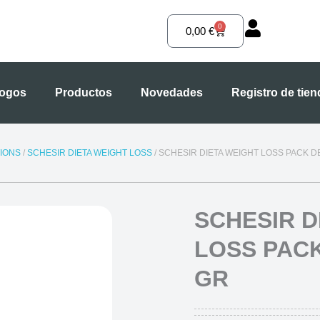
0
Carrito
0,00
€
logos
Productos
Novedades
Registro de tie
IONS
/
SCHESIR DIETA WEIGHT LOSS
/ SCHESIR DIETA WEIGHT LOSS PACK D
SCHESIR D
LOSS PACK
GR