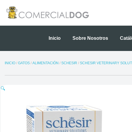
Ir
al
contenido
Inicio
Sobre Nosotros
Catá
INICIO
/
GATOS
/
ALIMENTACIÓN
/
SCHESIR
/
SCHESIR VETERINARY SOLUT
🔍