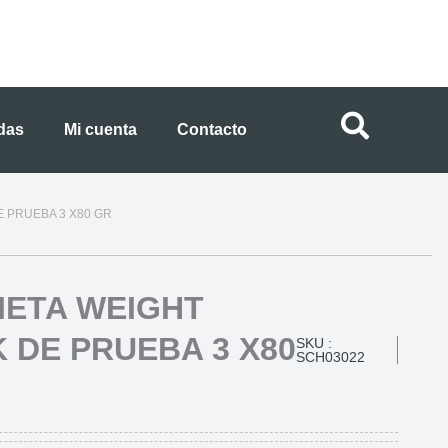
ndas
Mi cuenta
Contacto
E PRUEBA 3 X80 GR
IETA WEIGHT
 DE PRUEBA 3 X80
SKU :
SCH03022