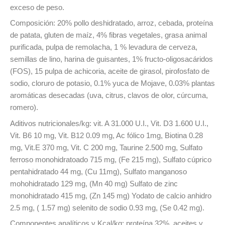
exceso de peso.
Composición: 20% pollo deshidratado, arroz, cebada, proteína
de patata, gluten de maíz, 4% fibras vegetales, grasa animal
purificada, pulpa de remolacha, 1 % levadura de cerveza,
semillas de lino, harina de guisantes, 1% fructo-oligosacáridos
(FOS), 15 pulpa de achicoria, aceite de girasol, pirofosfato de
sodio, cloruro de potasio, 0.1% yuca de Mojave, 0.03% plantas
aromáticas desecadas (uva, citrus, clavos de olor, cúrcuma,
romero).
Aditivos nutricionales/kg: vit. A 31.000 U.I., Vit. D3 1.600 U.I.,
Vit. B6 10 mg, Vit. B12 0.09 mg, Ac fólico 1mg, Biotina 0.28
mg, Vit.E 370 mg, Vit. C 200 mg, Taurine 2.500 mg, Sulfato
ferroso monohidratoado 715 mg, (Fe 215 mg), Sulfato cúprico
pentahidratado 44 mg, (Cu 11mg), Sulfato manganoso
mohohidratado 129 mg, (Mn 40 mg) Sulfato de zinc
monohidratado 415 mg, (Zn 145 mg) Yodato de calcio anhidro
2.5 mg, ( 1.57 mg) selenito de sodio 0.93 mg, (Se 0.42 mg).
Componentes analíticos y Kcal/kg: proteína 32%, aceites y