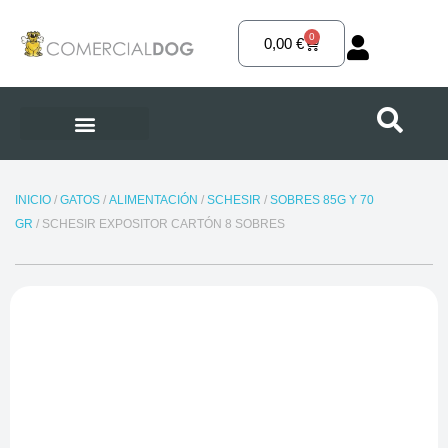
Ir
al
0
Carrito
0,00
€
contenido
INICIO
/
GATOS
/
ALIMENTACIÓN
/
SCHESIR
/
SOBRES 85G Y 70
GR
/ SCHESIR EXPOSITOR CARTÓN 8 SOBRES