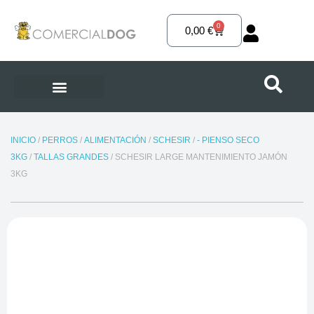
Ir
al
0
Carrito
0,00
€
contenido
INICIO
/
PERROS
/
ALIMENTACIÓN
/
SCHESIR
/
- PIENSO SECO
3KG
/
TALLAS GRANDES
/ SCHESIR LARGE MANTENIMIENTO JAMÓN
3KG