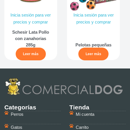
Inicia sesión para ver
Inicia sesión para ver
precios y comprar
precios y comprar
Schesir Lata Pollo
con zanahorias
285g
Pelotas pequeñas
Leer más
Leer más
Categorías
Tienda
Perros
Mi cuenta
Gatos
Carrito