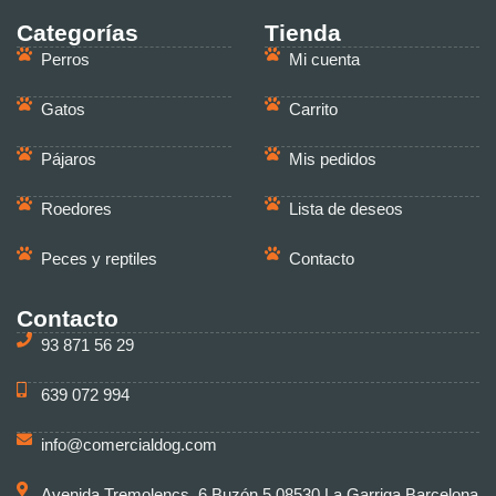
Categorías
Tienda
Perros
Mi cuenta
Gatos
Carrito
Pájaros
Mis pedidos
Roedores
Lista de deseos
Peces y reptiles
Contacto
Contacto
93 871 56 29
639 072 994
info@comercialdog.com
Avenida Tremolencs, 6 Buzón 5 08530 La Garriga Barcelona