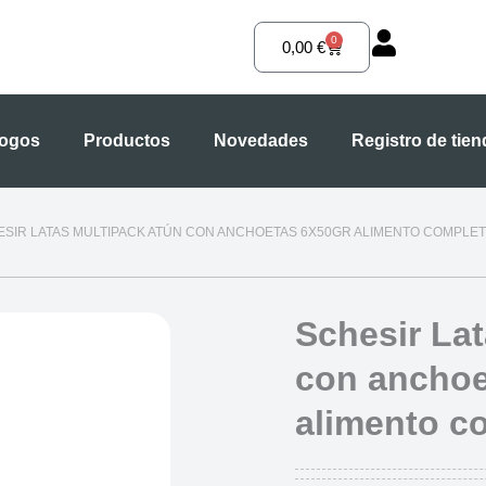
0
Carrito
0,00
€
logos
Productos
Novedades
Registro de tie
ESIR LATAS MULTIPACK ATÚN CON ANCHOETAS 6X50GR ALIMENTO COMPLE
Schesir La
con anchoe
alimento c