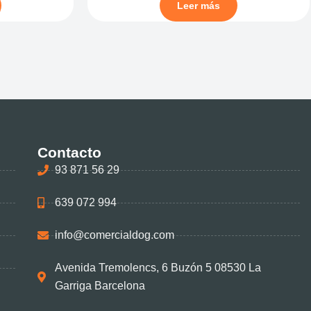
Leer más
Contacto
93 871 56 29
639 072 994
info@comercialdog.com
Avenida Tremolencs, 6 Buzón 5 08530 La
Garriga Barcelona