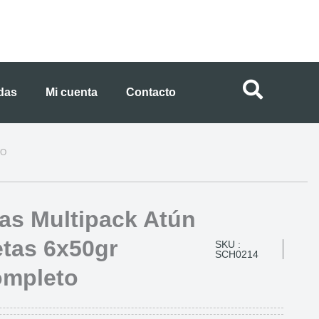
ndas
Mi cuenta
Contacto
TO
tas Multipack Atún
tas 6x50gr
SKU :
SCH0214
ompleto