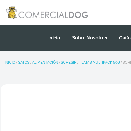
Ir
al
contenido
Inicio
Sobre Nosotros
Catá
INICIO
/
GATOS
/
ALIMENTACIÓN
/
SCHESIR
/
- LATAS MULTIPACK 50G
/ SCH