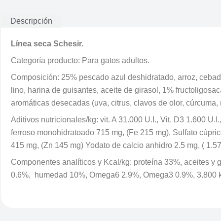
Descripción
Línea seca Schesir.
Categoría producto: Para gatos adultos.
Composición: 25% pescado azul deshidratado, arroz, cebada,
lino, harina de guisantes, aceite de girasol, 1% fructoligos
aromáticas desecadas (uva, citrus, clavos de olor, cúrcuma,
Aditivos nutricionales/kg: vit. A 31.000 U.I., Vit. D3 1.600 U
ferroso monohidratoado 715 mg, (Fe 215 mg), Sulfato cúpr
415 mg, (Zn 145 mg) Yodato de calcio anhidro 2.5 mg, ( 1.57
Componentes analíticos y Kcal/kg: proteína 33%, aceites y g
0.6%, humedad 10%, Omega6 2.9%, Omega3 0.9%, 3.800 k