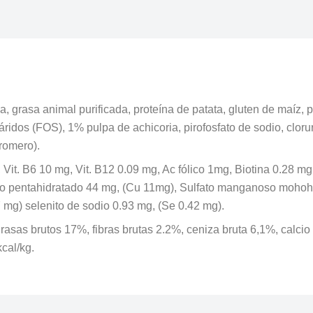
 grasa animal purificada, proteína de patata, gluten de maíz, 
acáridos (FOS), 1% pulpa de achicoria, pirofosfato de sodio, clo
 romero).
.I., Vit. B6 10 mg, Vit. B12 0.09 mg, Ac fólico 1mg, Biotina 0.28 
ico pentahidratado 44 mg, (Cu 11mg), Sulfato manganoso mohoh
 mg) selenito de sodio 0.93 mg, (Se 0.42 mg).
rasas brutos 17%, fibras brutas 2.2%, ceniza bruta 6,1%, calci
cal/kg.