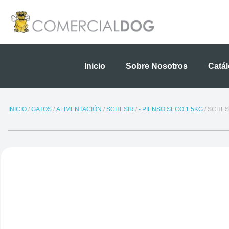
Ir
al
contenido
Inicio
Sobre Nosotros
Catá
INICIO
/
GATOS
/
ALIMENTACIÓN
/
SCHESIR
/
- PIENSO SECO 1.5KG
/ SCHES