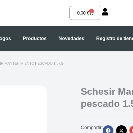
0
Carrito
0,00
€
logos
Productos
Novedades
Registro de tie
IR MANTENIMIENTO PESCADO 1.5KG
Schesir Ma
pescado 1
Compartir: