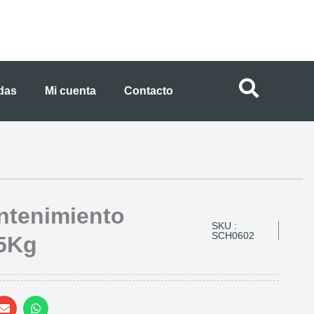
ndas
Mi cuenta
Contacto
ntenimiento
SKU :
SCH0602
.5Kg