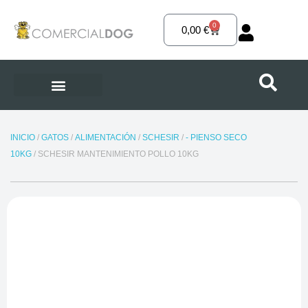
Ir
al
0
Carrito
0,00
€
contenido
INICIO
/
GATOS
/
ALIMENTACIÓN
/
SCHESIR
/
- PIENSO SECO
10KG
/ SCHESIR MANTENIMIENTO POLLO 10KG