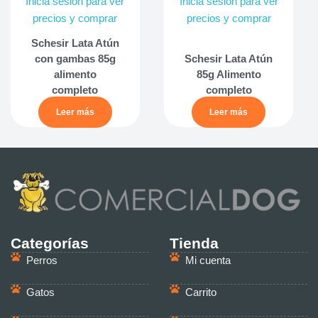
Inicia sesión para ver
Inicia sesión para ver
precios y comprar
precios y comprar
Schesir Lata Atún
con gambas 85g
Schesir Lata Atún
alimento
85g Alimento
completo
completo
Leer más
Leer más
Categorías
Tienda
Perros
Mi cuenta
Gatos
Carrito