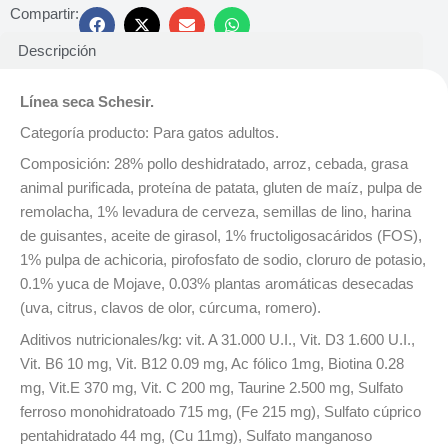
Compartir:
Descripción
Línea seca Schesir.
Categoría producto: Para gatos adultos.
Composición: 28% pollo deshidratado, arroz, cebada, grasa
animal purificada, proteína de patata, gluten de maíz, pulpa de
remolacha, 1% levadura de cerveza, semillas de lino, harina
de guisantes, aceite de girasol, 1% fructoligosacáridos (FOS),
1% pulpa de achicoria, pirofosfato de sodio, cloruro de potasio,
0.1% yuca de Mojave, 0.03% plantas aromáticas desecadas
(uva, citrus, clavos de olor, cúrcuma, romero).
Aditivos nutricionales/kg: vit. A 31.000 U.I., Vit. D3 1.600 U.I.,
Vit. B6 10 mg, Vit. B12 0.09 mg, Ac fólico 1mg, Biotina 0.28
mg, Vit.E 370 mg, Vit. C 200 mg, Taurine 2.500 mg, Sulfato
ferroso monohidratoado 715 mg, (Fe 215 mg), Sulfato cúprico
pentahidratado 44 mg, (Cu 11mg), Sulfato manganoso