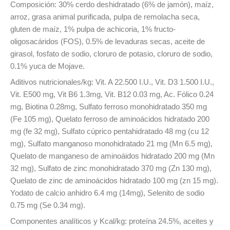
Composición: 30% cerdo deshidratado (6% de jamón), maíz,
arroz, grasa animal purificada, pulpa de remolacha seca,
gluten de maíz, 1% pulpa de achicoria, 1% fructo-
oligosacáridos (FOS), 0.5% de levaduras secas, aceite de
girasol, fosfato de sodio, cloruro de potasio, cloruro de sodio,
0.1% yuca de Mojave.
Aditivos nutricionales/kg: Vit. A 22.500 I.U., Vit. D3 1.500 I.U.,
Vit. E500 mg, Vit B6 1.3mg, Vit. B12 0.03 mg, Ac. Fólico 0.24
mg, Biotina 0.28mg, Sulfato ferroso monohidratado 350 mg
(Fe 105 mg), Quelato ferroso de aminoácidos hidratado 200
mg (fe 32 mg), Sulfato cúprico pentahidratado 48 mg (cu 12
mg), Sulfato manganoso monohidratado 21 mg (Mn 6.5 mg),
Quelato de manganeso de aminoáidos hidratado 200 mg (Mn
32 mg), Sulfato de zinc monohidratado 370 mg (Zn 130 mg),
Quelato de zinc de aminoácidos hidratado 100 mg (zn 15 mg).
Yodato de calcio anhidro 6.4 mg (14mg), Selenito de sodio
0.75 mg (Se 0.34 mg).
Componentes analíticos y Kcal/kg: proteína 24.5%, aceites y