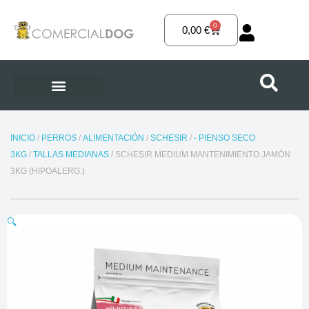
Ir
al
0
Carrito
0,00
€
contenido
INICIO
/
PERROS
/
ALIMENTACIÓN
/
SCHESIR
/
- PIENSO SECO
3KG
/
TALLAS MEDIANAS
/ SCHESIR MEDIUM MANTENIMIENTO JAMÓN
3KG (HIPOALERG.)
🔍